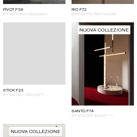
PIVOT F39
RÌO F72
BY VITTORIO MASSIMO
BY FILIPPO PROTASONI
NUOVA COLLEZIONE
STICK F23
BY MATALI CRASSET
SANTO F74
BY ATELIER BIAGETTI
NUOVA COLLEZIONE