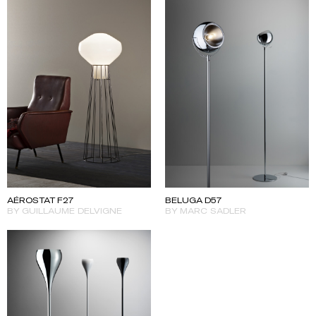
AÉROSTAT F27
BELUGA D57
BY GUILLAUME DELVIGNE
BY MARC SADLER