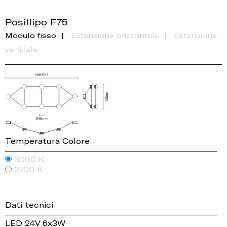
Posillipo F75
Modulo fisso
Estensione orizzontale
Estensione
verticale
Temperatura Colore
3000 K
2700 K
Dati tecnici
LED 24V 6x3W