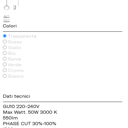
Colori
Trasparente
Rosso
Giallo
Blu
Rame
Verde
Cromo
Bianco
Dati tecnici
GU10 220-240V
Max Watt. 50W 3000 K
550lm
PHASE CUT 30%-100%