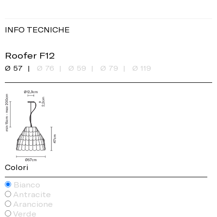
INFO TECNICHE
Roofer F12
Ø 57
Ø 76
Ø 59
Ø 79
Ø 119
Colori
Bianco
Antracite
Arancione
Verde