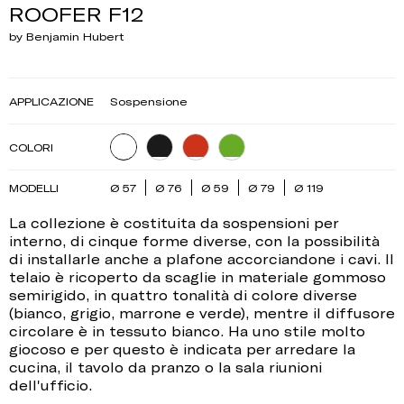
ROOFER F12
by Benjamin Hubert
APPLICAZIONE
Sospensione
COLORI
MODELLI
Ø 57
Ø 76
Ø 59
Ø 79
Ø 119
La collezione è costituita da sospensioni per
interno, di cinque forme diverse, con la possibilità
di installarle anche a plafone accorciandone i cavi. Il
telaio è ricoperto da scaglie in materiale gommoso
semirigido, in quattro tonalità di colore diverse
(bianco, grigio, marrone e verde), mentre il diffusore
circolare è in tessuto bianco. Ha uno stile molto
giocoso e per questo è indicata per arredare la
cucina, il tavolo da pranzo o la sala riunioni
dell'ufficio.