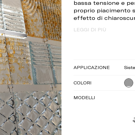
bassa tensione e per
proprio piacimento so
effetto di chiaroscur
LEGGI DI PIÙ
APPLICAZIONE
Sist
COLORI
MODELLI