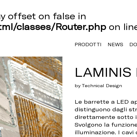
ay offset on false in
ml/classes/Router.php
on li
PRODOTTI
NEWS
D
LAMINIS 
by Technical Design
Le barrette a LED ap
distinguono dagli s
direttamente sotto i 
Svolgono la funzione
illuminazione. I cavi