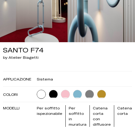
SANTO F74
by Atelier Biagetti
APPLICAZIONE
Sistema
COLORI
MODELLI
Per soffitto
Per
Catena
Catena
ispezionabile
soffitto
corta
corta
in
con
muratura
diffusore