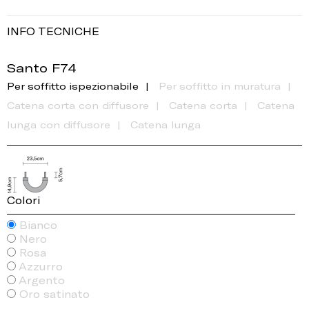
INFO TECNICHE
Santo F74
Per soffitto ispezionabile
Per soffitto in muratura
Catena corta con diffusore
Catena corta
Catena
lunga con diffusore
Catena lunga
Colori
Bianco
Nero
Rosa
Azzurro
Argento
Oro satinato