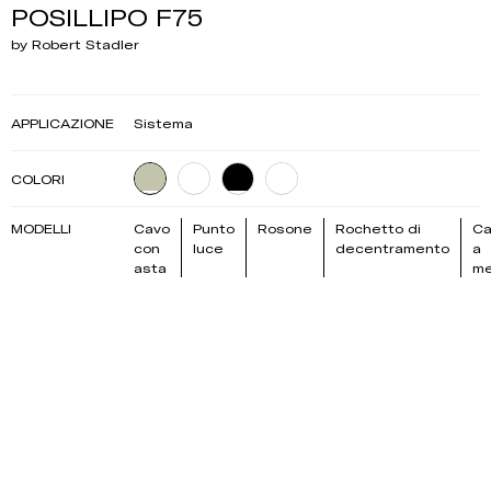
POSILLIPO F75
by Robert Stadler
APPLICAZIONE
Sistema
COLORI
MODELLI
Cavo
Punto
Rosone
Rochetto di
Ca
con
luce
decentramento
a
asta
me