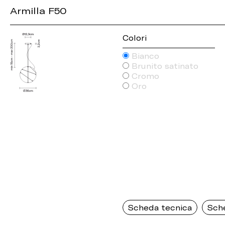
Armilla F50
Colori
Bianco
Brunito satinato
Cromo
Oro
Scheda tecnica
Sch