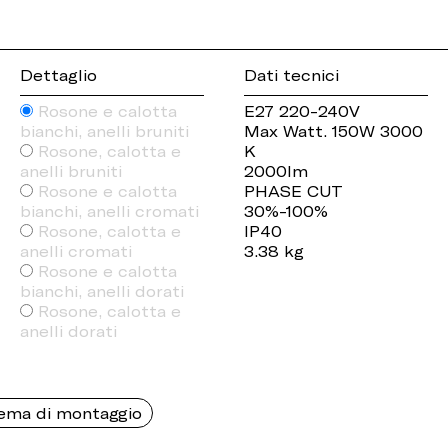
Dettaglio
Dati tecnici
Rosone e calotta
E27 220-240V
bianchi, anelli bruniti
Max Watt. 150W 3000
Rosone, calotta e
K
anelli bruniti
2000lm
Rosone e calotta
PHASE CUT
bianchi, anelli cromati
30%-100%
Rosone, calotta e
IP40
anelli cromati
3.38 kg
Rosone e calotta
bianchi, anelli dorati
Rosone, calotta e
anelli dorati
ema di montaggio