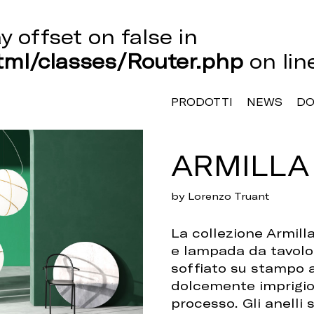
ay offset on false in
ml/classes/Router.php
on li
PRODOTTI
NEWS
D
ARMILLA
by Lorenzo Truant
La collezione Armill
e lampada da tavolo. 
soffiato su stampo a 
dolcemente imprigion
processo. Gli anelli 