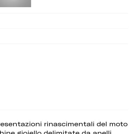
resentazioni rinascimentali del moto
ine gioiello delimitate da anelli,