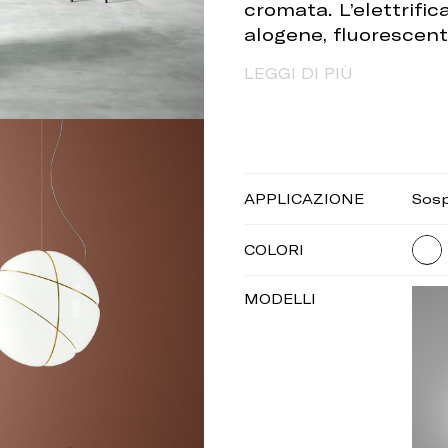
cromata. L’elettrifi
alogene, fluorescent
LEGGI DI PIÙ
APPLICAZIONE
Sos
COLORI
MODELLI