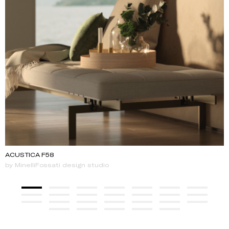
ACUSTICA F58
by MinelliFossati design studio