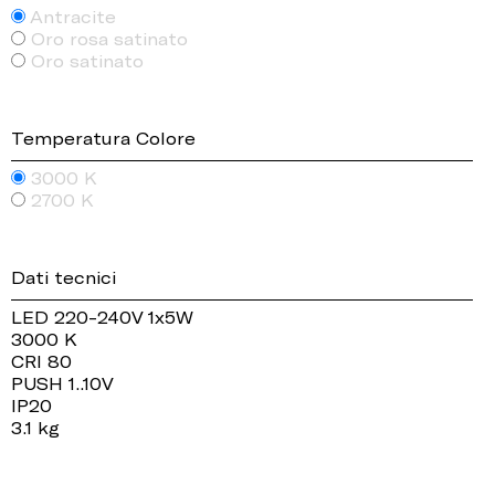
Antracite
Oro rosa satinato
Oro satinato
Temperatura Colore
3000 K
2700 K
Dati tecnici
LED 220-240V 1x5W
3000 K
CRI 80
PUSH 1..10V
IP20
3.1 kg