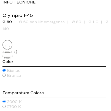
INFO TECNICHE
Olympic F45
Ø 60
Ø 60 con kit emergenza
Ø 80
Ø 110
Ø
140
Colori
Bianco
Bronzo
Temperatura Colore
3000 K
2700 K