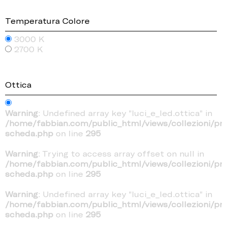
Temperatura Colore
3000 K
2700 K
Ottica
Warning
: Undefined array key "luci_e_led.ottica" in
/home/fabbian.com/public_html/views/collezioni/pr
scheda.php
on line
295
Warning
: Trying to access array offset on null in
/home/fabbian.com/public_html/views/collezioni/pr
scheda.php
on line
295
Warning
: Undefined array key "luci_e_led.ottica" in
/home/fabbian.com/public_html/views/collezioni/pr
scheda.php
on line
295