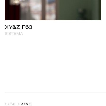
XY&Z F63
SISTEMA
HOME
>
XY&Z