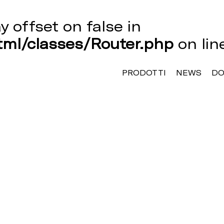
ay offset on false in
ml/classes/Router.php
on li
PRODOTTI
NEWS
D
Z