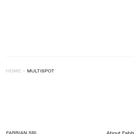
HOME
>
MULTISPOT
FABBIAN SRL
About Fabb