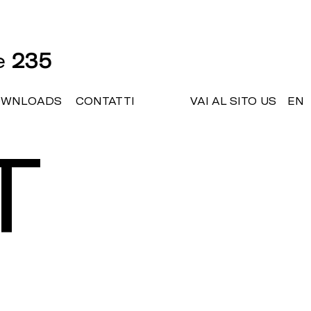
ne
235
OWNLOADS
CONTATTI
VAI AL SITO US
EN
T