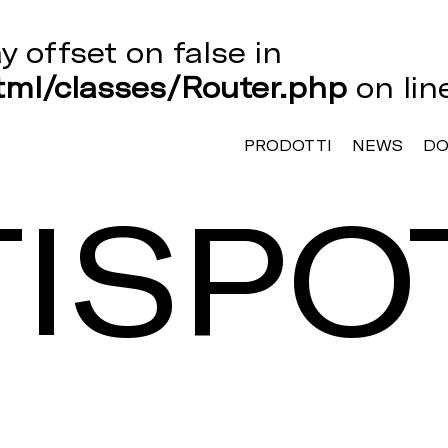
ay offset on false in
ml/classes/Router.php
on li
PRODOTTI
NEWS
D
ISPO