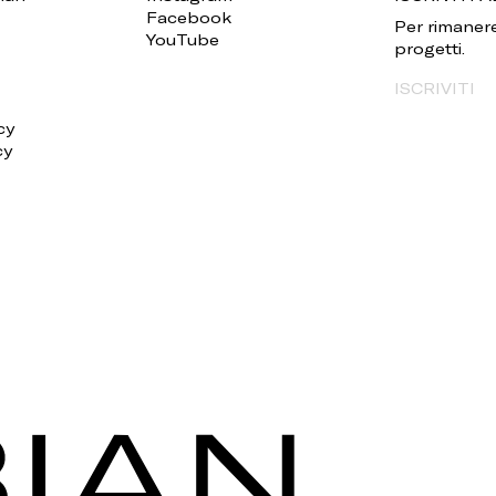
Facebook
Per rimanere
YouTube
progetti.
ISCRIVITI
cy
cy