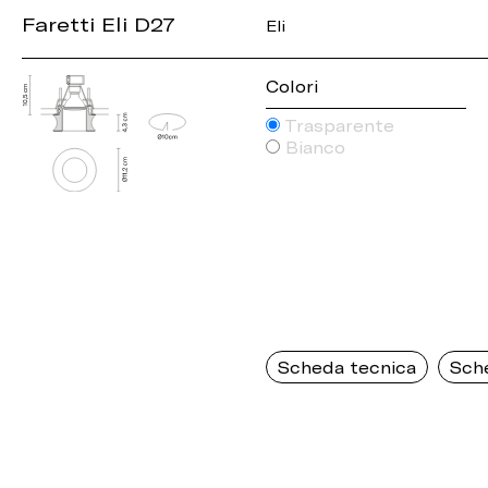
Faretti Eli D27
Eli
Colori
Trasparente
Bianco
Scheda tecnica
Sch