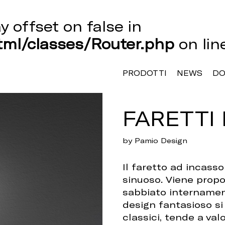
ay offset on false in
ml/classes/Router.php
on li
PRODOTTI
NEWS
D
FARETTI 
by Pamio Design
Il faretto ad incass
sinuoso. Viene propo
sabbiato internament
design fantasioso s
classici, tende a val