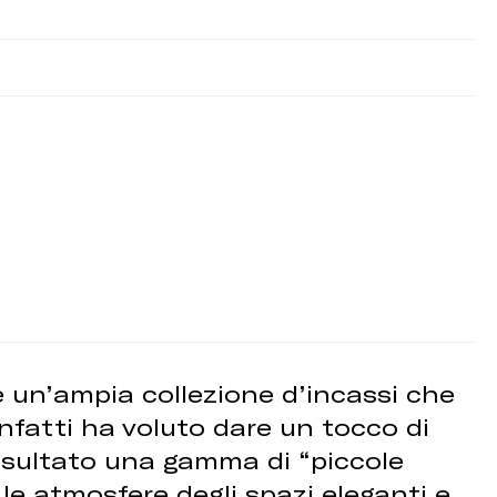
e un’ampia collezione d’incassi che
infatti ha voluto dare un tocco di
 risultato una gamma di “piccole
le atmosfere degli spazi eleganti e