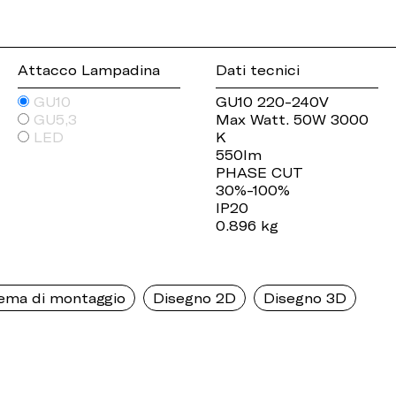
Attacco Lampadina
Dati tecnici
GU10
GU10 220-240V
GU5,3
Max Watt. 50W 3000
LED
K
550lm
PHASE CUT
30%-100%
IP20
0.896 kg
ema di montaggio
Disegno 2D
Disegno 3D